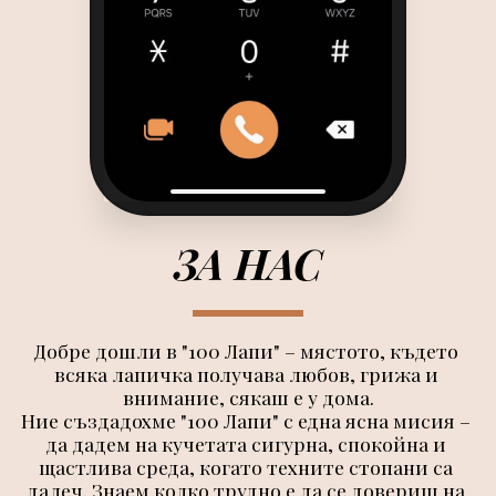
ЗА НАС
Добре дошли в "100 Лапи" – мястото, където 
всяка лапичка получава любов, грижа и 
внимание, сякаш е у дома.
Ние създадохме "100 Лапи" с една ясна мисия – 
да дадем на кучетата сигурна, спокойна и 
щастлива среда, когато техните стопани са 
далеч. Знаем колко трудно е да се довериш на 