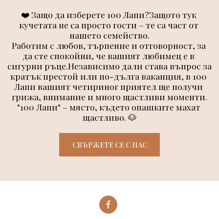
❤️ Защо да изберете 100 Лапи?Защото тук 
кучетата не са просто гости – те са част от 
нашето семейство.
Работим с любов, търпение и отговорност, за 
да сте спокойни, че вашият любимец е в 
сигурни ръце.Независимо дали става въпрос за 
кратък престой или по-дълга ваканция, в 100 
Лапи вашият четириног приятел ще получи 
грижа, внимание и много щастливи моменти.
"100 Лапи" – място, където опашките махат 
щастливо. 🐶
СВЪРЖЕТЕ СЕ С НАС